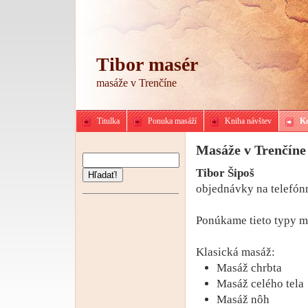
Tibor masér
masáže v Trenčíne
Titulka
Ponuka masáží
Kniha návštev
K
Masáže v Trenčíne
Tibor Šipoš
Hľadať!
objednávky na telefón
Ponúkame tieto typy m
Klasická masáž:
Masáž chrbta
Masáž celého tela
Masáž nôh