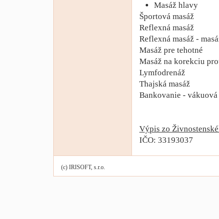
Masáž hlavy
Športová masáž
Reflexná masáž
Reflexná masáž - masá
Masáž pre tehotné
Masáž na korekciu prot
Lymfodrenáž
Thajská masáž
Bankovanie - vákuová
Výpis zo Živnostenské
IČO: 33193037
(c) IRISOFT, s.r.o.